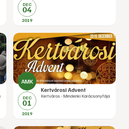
DEC
04
2019
Kertvárosi Advent
a
Kertváros - Mindenki Karácsonyfája
DEC
01
2019