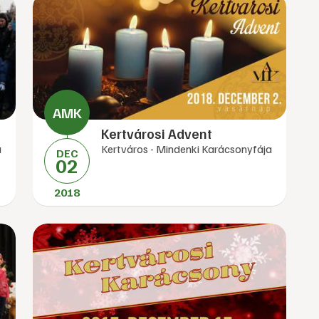
Kertvárosi Advent
a
Kertváros - Mindenki Karácsonyfája
DEC
02
2018