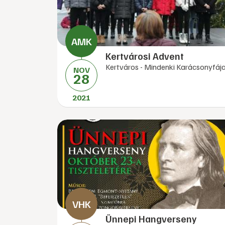
Kertvárosi Advent
Kertváros - Mindenki Karácsonyfáj
NOV
28
2021
Ünnepi Hangverseny