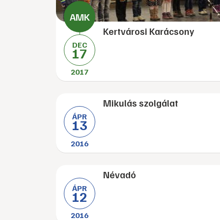
Kertvárosi Karácsony
DEC
17
2017
Mikulás szolgálat
ÁPR
13
2016
Névadó
ÁPR
12
2016