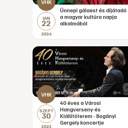
Ünnepi gálaest és díjátadó
a magyar kultúra napja
JAN
22
alkalmából
2024
40 éves a Városi
Hangverseny-és
SZEPT
30
Kiállítóterem - Bogányi
Gergely koncertje
2023