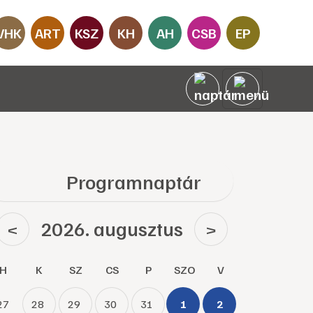
VHK
ART
KSZ
KH
AH
CSB
EP
Programnaptár
2026. augusztus
<
>
H
K
SZ
CS
P
SZO
V
27
28
29
30
31
1
2