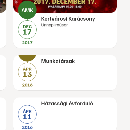
Kertvárosi Karácsony
Ünnepi műsor
DEC
17
2017
Munkatársak
ÁPR
13
2016
Házassági évforduló
ÁPR
11
2016