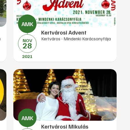
Kertvárosi Advent
a
Kertváros - Mindenki Karácsonyfája
NOV
28
2021
Kertvárosi Mikulás