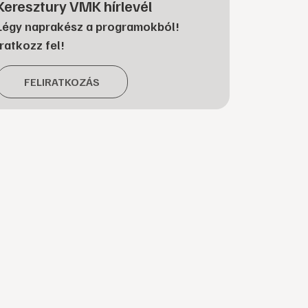
Keresztury VMK hírlevél
Légy naprakész a programokból!
Iratkozz fel!
FELIRATKOZÁS