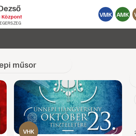
 Dezső
VMK
AMK
i Központ
EGERSZEG
epi műsor