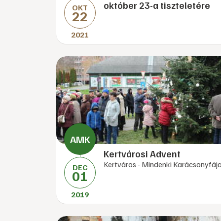
október 23-a tiszteletére
OKT
22
2021
Kertvárosi Advent
Kertváros - Mindenki Karácsonyfáj
DEC
01
2019