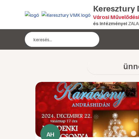
Keresztury
Városi Művelődés
és intézményei
ZALA
ünn