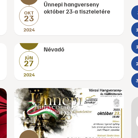
Ünnepi hangverseny
október 23-a tiszteletére
OKT
23
2024
Névadó
JÚN
27
2024