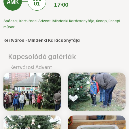
01
17:00
Apáczai
,
Kertvárosi Advent
,
Mindenki Karácsonyfája
,
ünnep
,
ünnepi
műsor
Kertváros - Mindenki Karácsonyfája
Kapcsolódó galériák
Kertvárosi Advent