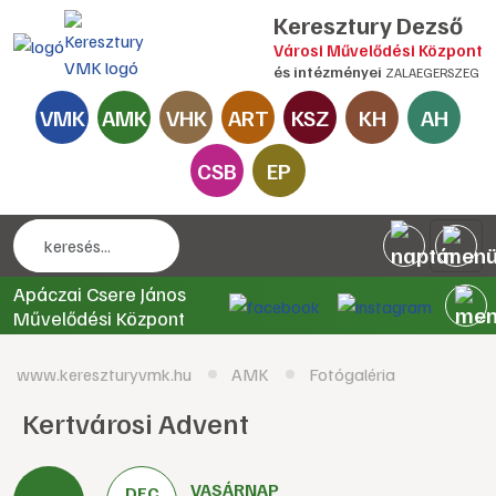
Keresztury Dezső
Városi Művelődési Központ
és intézményei
ZALAEGERSZEG
VMK
AMK
VHK
ART
KSZ
KH
AH
CSB
EP
Apáczai Csere János
Művelődési Központ
www.kereszturyvmk.hu
AMK
Fotógaléria
Kertvárosi Advent
VASÁRNAP
DEC