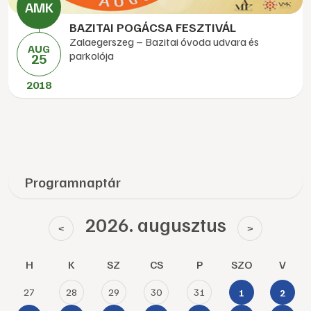
BAZITAI POGÁCSA FESZTIVÁL
Zalaegerszeg – Bazitai óvoda udvara és
AUG
parkolója
25
2018
Programnaptár
2026. augusztus
<
>
H
K
SZ
CS
P
SZO
V
27
28
29
30
31
1
2