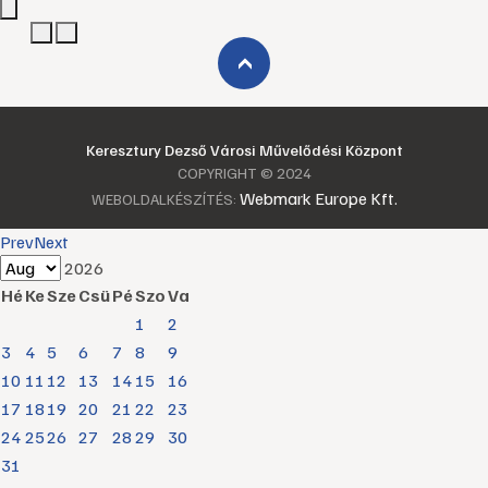
›
Keresztury Dezső Városi Művelődési Központ
COPYRIGHT © 2024
Webmark Europe Kft.
WEBOLDALKÉSZÍTÉS:
Prev
Next
2026
Hé
Ke
Sze
Csü
Pé
Szo
Va
1
2
3
4
5
6
7
8
9
10
11
12
13
14
15
16
17
18
19
20
21
22
23
24
25
26
27
28
29
30
31