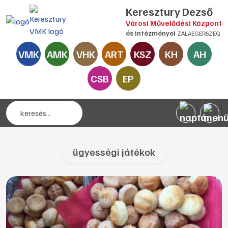
Keresztury Dezső
Városi Művelődési Központ
és intézményei
ZALAEGERSZEG
VMK
AMK
VHK
ART
KSZ
KH
AH
CSB
EP
ügyességi játékok