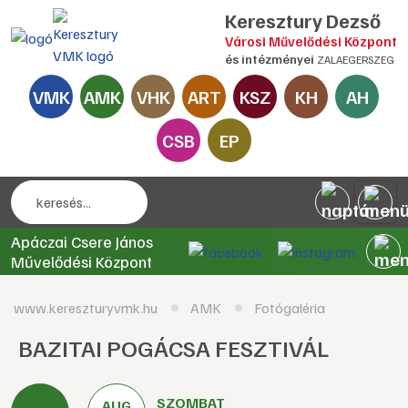
Keresztury Dezső
Városi Művelődési Központ
és intézményei
ZALAEGERSZEG
VMK
AMK
VHK
ART
KSZ
KH
AH
CSB
EP
Apáczai Csere János
Művelődési Központ
www.kereszturyvmk.hu
AMK
Fotógaléria
BAZITAI POGÁCSA FESZTIVÁL
SZOMBAT
AUG