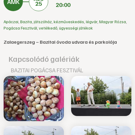
25
20:00
Apáczai
,
Bazita
,
játszóház
,
kézműveskedés
,
légvár
,
Magyar Rózsa
,
Pogácsa Fesztivál
,
vetélkedő
,
ügyességi játékok
Zalaegerszeg – Bazitai óvoda udvara és parkolója
Kapcsolódó galériák
BAZITAI POGÁCSA FESZTIVÁL