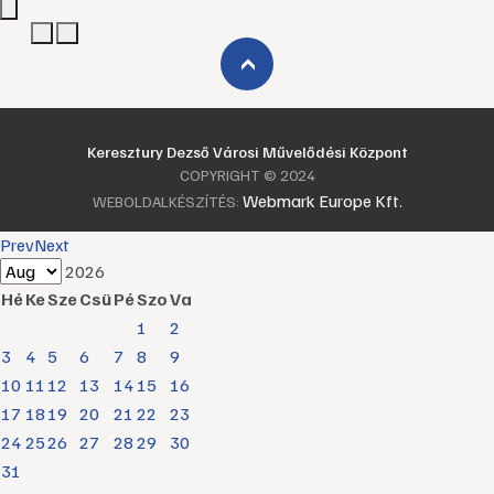
›
Keresztury Dezső Városi Művelődési Központ
COPYRIGHT © 2024
Webmark Europe Kft.
WEBOLDALKÉSZÍTÉS:
Prev
Next
2026
Hé
Ke
Sze
Csü
Pé
Szo
Va
1
2
3
4
5
6
7
8
9
10
11
12
13
14
15
16
17
18
19
20
21
22
23
24
25
26
27
28
29
30
31