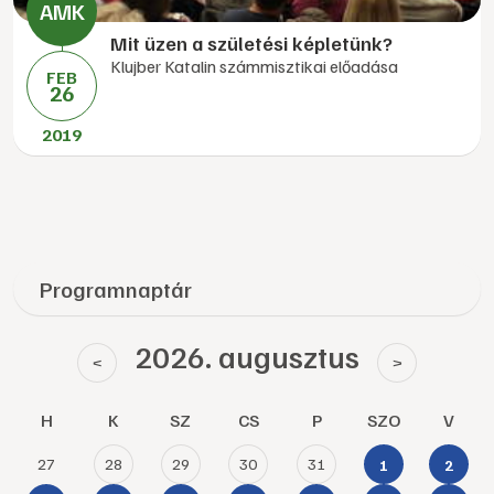
Mit üzen a születési képletünk?
Klujber Katalin számmisztikai előadása
FEB
26
2019
Programnaptár
2026. augusztus
<
>
H
K
SZ
CS
P
SZO
V
27
28
29
30
31
1
2