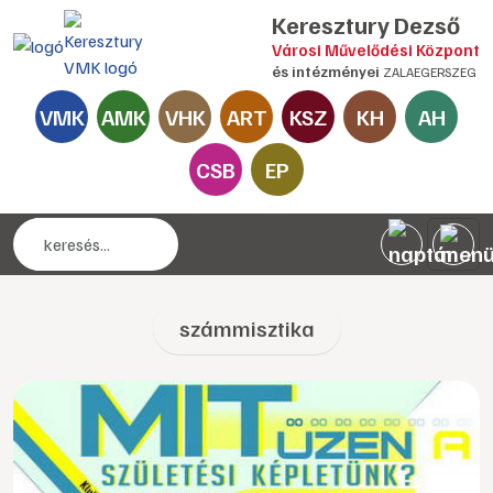
Keresztury Dezső
Városi Művelődési Központ
és intézményei
ZALAEGERSZEG
VMK
AMK
VHK
ART
KSZ
KH
AH
CSB
EP
számmisztika