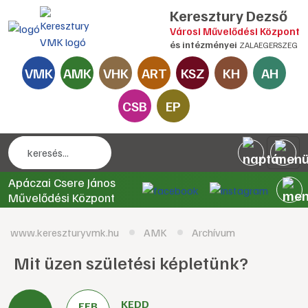
Keresztury Dezső
Városi Művelődési Központ
és intézményei
ZALAEGERSZEG
VMK
AMK
VHK
ART
KSZ
KH
AH
CSB
EP
Apáczai Csere János
Művelődési Központ
www.kereszturyvmk.hu
AMK
Archívum
Mit üzen születési képletünk?
KEDD
FEB