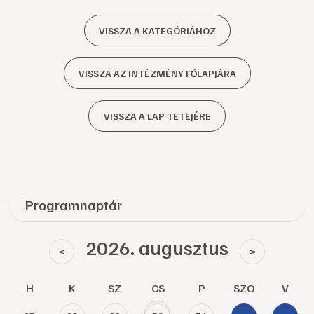
VISSZA A KATEGÓRIÁHOZ
VISSZA AZ INTÉZMÉNY FŐLAPJÁRA
VISSZA A LAP TETEJÉRE
Programnaptár
2026. augusztus
<
>
H
K
SZ
CS
P
SZO
V