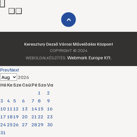
›
Keresztury Dezső Városi Művelődési Központ
COPYRIGHT © 2024
Webmark Europe Kft.
WEBOLDALKÉSZÍTÉS:
Prev
Next
2026
Hé
Ke
Sze
Csü
Pé
Szo
Va
1
2
3
4
5
6
7
8
9
10
11
12
13
14
15
16
17
18
19
20
21
22
23
24
25
26
27
28
29
30
31