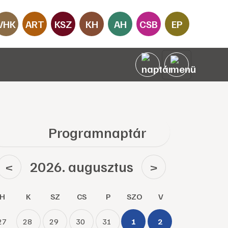
VHK
ART
KSZ
KH
AH
CSB
EP
Programnaptár
2026. augusztus
<
>
H
K
SZ
CS
P
SZO
V
27
28
29
30
31
1
2