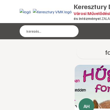
Keresztury
Városi Művelődés
és intézményei
ZALA
f