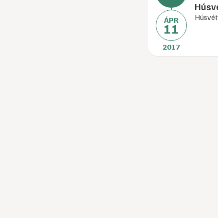
Húsvé
Húsvét
ÁPR
11
2017