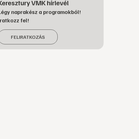
Keresztury VMK hírlevél
Légy naprakész a programokból!
Iratkozz fel!
FELIRATKOZÁS