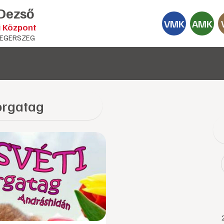
 Dezső
VMK
AMK
i Központ
EGERSZEG
orgatag