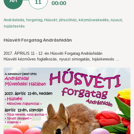
11
00:00
Andráshida
,
forgatag
,
Húsvét
,
játszóház
,
kézműveskedés
,
nyuszi
,
tojásfestés
Húsvéti Forgatag Andráshidán
2017. ÁPRILIS 11 - 12 -én Húsvéti Forgatag Andráshidán
Húsvéti kézműves foglalkozás, nyuszi simogatás, tojáskeresés ...