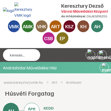
Keresztury Dezső
Városi Művelődési Központ
és intézményei
ZALAEGERSZEG
VMK
AMK
VHK
ART
KSZ
KH
AH
CSB
EP
Andráshidai Művelődési Ház
www.kereszturyvmk.hu
AH
Archívum
Húsvéti Forgatag
KEDD
ÁPR