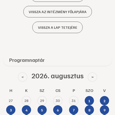
VISSZA AZ INTÉZMÉNY FŐLAPJÁRA
VISSZA A LAP TETEJÉRE
Programnaptár
2026. augusztus
<
>
H
K
SZ
CS
P
SZO
V
27
28
29
30
31
1
2
3
4
5
6
7
8
9