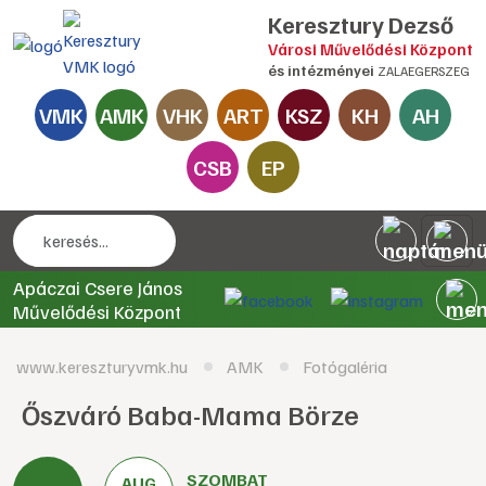
Keresztury Dezső
Városi Művelődési Központ
és intézményei
ZALAEGERSZEG
VMK
AMK
VHK
ART
KSZ
KH
AH
CSB
EP
Apáczai Csere János
Művelődési Központ
www.kereszturyvmk.hu
AMK
Fotógaléria
Őszváró Baba-Mama Börze
SZOMBAT
AUG