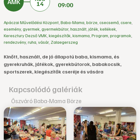
14
09:00
Apáczai Művelődési Központ
,
Baba-Mama
,
börze
,
csecsemő
,
csere
,
esemény
,
gyermek
,
gyermekbútor
,
használt
,
játék
,
kellékek
,
Keresztury Dezső VMK
,
kiegészítők
,
kismama
,
Program
,
programok
,
rendezvény
,
ruha
,
vásár
,
Zalaegerszeg
Kinőtt, használt, de jó állapotú baba, kismama, és
gyerekruhák, játékok, gyerekbútorok, babakocsik,
sportszerek, kiegészítők cseréje és vására
Kapcsolódó galériák
Őszváró Baba-Mama Börze