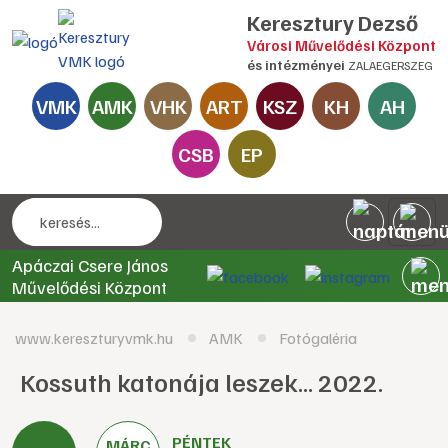
Keresztury Dezső
Városi Művelődési Központ
és intézményei
ZALAEGERSZEG
VMK
AMK
VHK
ART
KSZ
KH
AH
CSB
EP
Apáczai Csere János
Művelődési Központ
www.kereszturyvmk.hu
AMK
Fotógaléria
Kossuth katonája leszek... 2022.
PÉNTEK
MÁRC