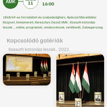
11
16:00
1848/49-es forradalom és szabadságharc
,
Apáczai Művelődési
Központ
,
honismereti
,
Keresztury Dezső VMK
,
Kossuth katonája
leszek...
,
online
,
programok
,
rendezvények
,
vetélkedő
,
Zalaegerszeg
Kapcsolódó galériák
Kossuth katonája leszek... 2022.