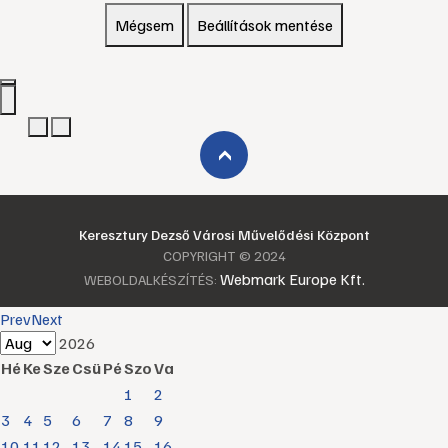
Mégsem
Beállítások mentése
›
Keresztury Dezső Városi Művelődési Központ
COPYRIGHT © 2024
Webmark Europe Kft.
WEBOLDALKÉSZÍTÉS:
Prev
Next
2026
Hé
Ke
Sze
Csü
Pé
Szo
Va
1
2
3
4
5
6
7
8
9
10
11
12
13
14
15
16