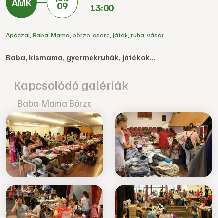
09
13:00
Apáczai
,
Baba-Mama
,
börze
,
csere
,
játék
,
ruha
,
vásár
Baba, kismama, gyermekruhák, játékok...
Kapcsolódó galériák
Baba-Mama Börze