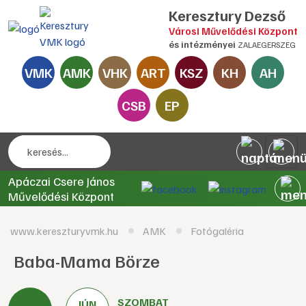
Keresztury Dezső
Városi Művelődési Központ
és intézményei
ZALAEGERSZEG
VMK
AMK
VHK
ART
KSZ
KH
AH
CSB
EP
Apáczai Csere János
Művelődési Központ
www.kereszturyvmk.hu
AMK
Fotógaléria
Baba-Mama Börze
SZOMBAT
JÚN