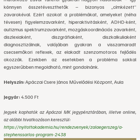
könnyen összetéveszthetők – bizonyos „címkézett”
zavarokéval. Ezért azokat a problémákat, amelyeket (néha
tévesen) figyelemzavarként, hiperaktivitásként, ADHD-ként,
autizmus spektrumzavarként, mozgáskoordinációs zavarként,
diszlexiaként, diszgráfiaként, diszkalkuliaként
diagnosztizálnak, valójában gyakran a visszamaradt
csecsemőkori reflexek, az elakadt szenzomotoros fejlődés
okozzák. Ezekben az esetekben a probléma sokkal
egyszerűbben megoldható, mint gondolnánk.
Helyszín:
Apáczai Csere János Művelődési Központ, Aula
Jegyár:
4.500 Ft
Jegyek kaphatók az Apáczai MK jegypénztárában, illetve online,
az alábbi hivatkozáson keresztül:
https://nyitottakademia.hu/rendezvenyek/zalaegerszeg/a-
stephenssarlos-program-2438