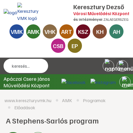
Keresztury Dezső
Városi Művelődési Központ
és intézményei
ZALAEGERSZEG
VMK
AMK
VHK
ART
KSZ
KH
AH
CSB
EP
Apáczai Csere János
Művelődési Központ
www.kereszturyvmk.hu
AMK
Programok
Előadások
A Stephens-Sarlós program