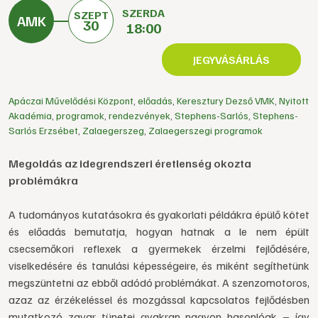
SZERDA
SZEPT
30
18:00
JEGYVÁSÁRLÁS
Apáczai Művelődési Központ
,
előadás
,
Keresztury Dezső VMK
,
Nyitott
Akadémia
,
programok
,
rendezvények
,
Stephens-Sarlós
,
Stephens-
Sarlós Erzsébet
,
Zalaegerszeg
,
Zalaegerszegi programok
Megoldás az idegrendszeri éretlenség okozta
problémákra
A tudományos kutatásokra és gyakorlati példákra épülő kötet
és előadás bemutatja, hogyan hatnak a le nem épült
csecsemőkori reflexek a gyermekek érzelmi fejlődésére,
viselkedésére és tanulási képességeire, és miként segíthetünk
megszüntetni az ebből adódó problémákat. A szenzomotoros,
azaz az érzékeléssel és mozgással kapcsolatos fejlődésben
mutatkozó zavar tünetei gyakran nagyon hasonlóak – így