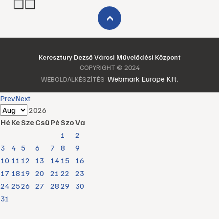
›
Keresztury Dezső Városi Művelődési Központ
COPYRIGHT © 2024
Webmark Europe Kft.
WEBOLDALKÉSZÍTÉS:
Prev
Next
2026
Hé
Ke
Sze
Csü
Pé
Szo
Va
1
2
3
4
5
6
7
8
9
10
11
12
13
14
15
16
17
18
19
20
21
22
23
24
25
26
27
28
29
30
31