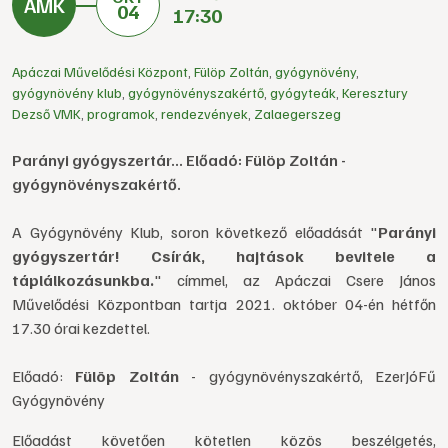
04
17:30
Apáczai Művelődési Központ
,
Fülöp Zoltán
,
gyógynövény
,
gyógynövény klub
,
gyógynövényszakértő
,
gyógyteák
,
Keresztury
Dezső VMK
,
programok
,
rendezvények
,
Zalaegerszeg
Parányi gyógyszertár... Előadó: Fülöp Zoltán -
gyógynövényszakértő.
A Gyógynövény Klub, soron következő előadását "
Parányi
gyógyszertár! Csírák, hajtások bevitele a
táplálkozásunkba.
" címmel, az Apáczai Csere János
Művelődési Központban tartja 2021. október 04-én hétfőn
17.30 órai kezdettel.
Előadó:
Fülöp Zoltán
- gyógynövényszakértő, EzerJóFű
Gyógynövény
Előadást követően kötetlen közös beszélgetés,