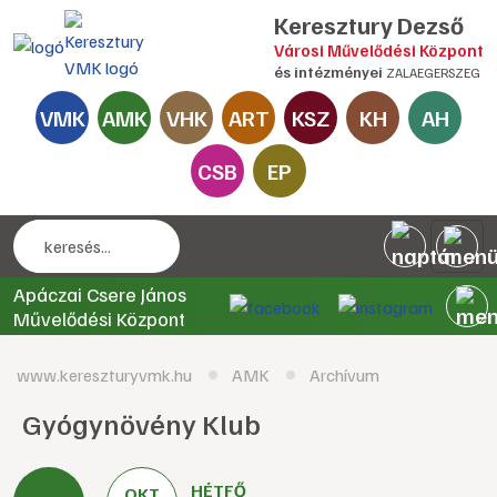
Keresztury Dezső
Városi Művelődési Központ
és intézményei
ZALAEGERSZEG
VMK
AMK
VHK
ART
KSZ
KH
AH
CSB
EP
Apáczai Csere János
Művelődési Központ
www.kereszturyvmk.hu
AMK
Archívum
Gyógynövény Klub
HÉTFŐ
OKT