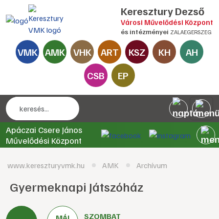
Keresztury Dezső
Városi Művelődési Központ
és intézményei
ZALAEGERSZEG
VMK
AMK
VHK
ART
KSZ
KH
AH
CSB
EP
Apáczai Csere János
Művelődési Központ
www.kereszturyvmk.hu
AMK
Archívum
Gyermeknapi Játszóház
SZOMBAT
MÁJ