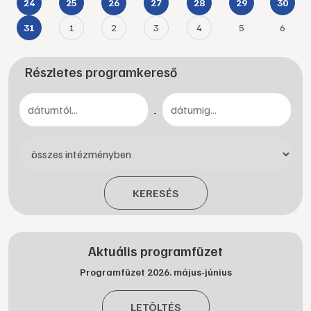
24
25
26
27
28
29
30
1
2
3
4
5
6
31
Részletes programkereső
-
KERESÉS
Aktuális programfüzet
Programfüzet 2026. május-június
LETÖLTÉS