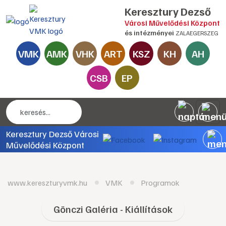
Keresztury Dezső
Városi Művelődési Központ
és intézményei
ZALAEGERSZEG
VMK
AMK
VHK
ART
KSZ
KH
AH
CSB
EP
Keresztury Dezső Városi
Művelődési Központ
www.kereszturyvmk.hu
VMK
Programok
Gönczi Galéria - Kiállítások