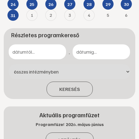
24
25
26
27
28
29
30
1
2
3
4
5
6
31
Részletes programkereső
-
KERESÉS
Aktuális programfüzet
Programfüzet 2026. május-június