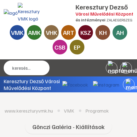
Keresztury Dezső
Városi Művelődési Központ
és intézményei
ZALAEGERSZEG
VMK
AMK
VHK
ART
KSZ
KH
AH
CSB
EP
Keresztury Dezső Városi
Művelődési Központ
www.kereszturyvmk.hu
VMK
Programok
Gönczi Galéria - Kiállítások