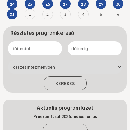
24
25
26
27
28
29
30
1
2
3
4
5
6
31
Részletes programkereső
-
KERESÉS
Aktuális programfüzet
Programfüzet 2026. május-június