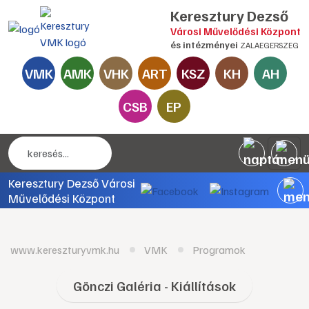
Keresztury Dezső
Városi Művelődési Központ
és intézményei
ZALAEGERSZEG
VMK
AMK
VHK
ART
KSZ
KH
AH
CSB
EP
Keresztury Dezső Városi
Művelődési Központ
www.kereszturyvmk.hu
VMK
Programok
Gönczi Galéria - Kiállítások