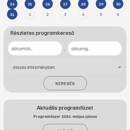
24
25
26
27
28
29
30
1
2
3
4
5
6
31
Részletes programkereső
-
KERESÉS
Aktuális programfüzet
Programfüzet 2026. május-június