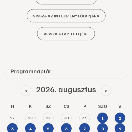
VISSZA AZ INTÉZMÉNY FŐLAPJÁRA
VISSZA A LAP TETEJÉRE
Programnaptár
2026. augusztus
<
>
H
K
SZ
CS
P
SZO
V
27
28
29
30
31
1
2
3
4
5
6
7
8
9