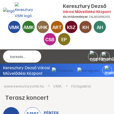
Keresztury Dezső
Városi Művelődési Központ
és intézményei
ZALAEGERSZEG
VMK
AMK
VHK
ART
KSZ
KH
AH
CSB
EP
Keresztury Dezső Városi
Művelődési Központ
www.kereszturyvmk.hu
VMK
Fotógaléria
Terasz koncert
PÉNTEK
SZEPT