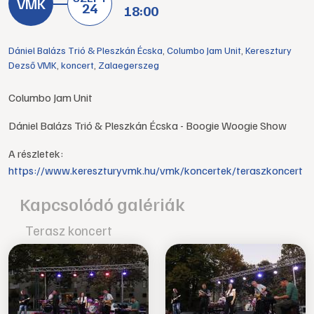
24
18:00
Dániel Balázs Trió & Pleszkán Écska
,
Columbo Jam Unit
,
Keresztury
Dezső VMK
,
koncert
,
Zalaegerszeg
Columbo Jam Unit
Dániel Balázs Trió & Pleszkán Écska - Boogie Woogie Show
A részletek:
https://www.kereszturyvmk.hu/vmk/koncertek/teraszkoncert
Kapcsolódó galériák
Terasz koncert