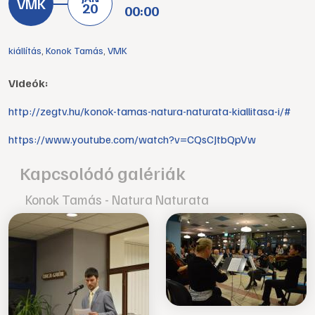
20
00:00
kiállítás
,
Konok Tamás
,
VMK
Videók:
http://zegtv.hu/konok-tamas-natura-naturata-kiallitasa-i/#
https://www.youtube.com/watch?v=CQsCJtbQpVw
Kapcsolódó galériák
Konok Tamás - Natura Naturata