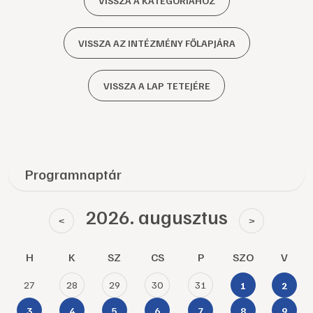
VISSZA A KATEGÓRIÁHOZ
VISSZA AZ INTÉZMÉNY FŐLAPJÁRA
VISSZA A LAP TETEJÉRE
Programnaptár
2026. augusztus
<
>
H
K
SZ
CS
P
SZO
V
27
28
29
30
31
1
2
3
4
5
6
7
8
9