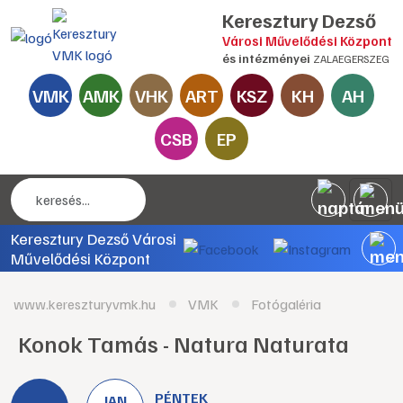
Keresztury Dezső
Városi Művelődési Központ
és intézményei
ZALAEGERSZEG
VMK
AMK
VHK
ART
KSZ
KH
AH
CSB
EP
Keresztury Dezső Városi
Művelődési Központ
www.kereszturyvmk.hu
VMK
Fotógaléria
Konok Tamás - Natura Naturata
PÉNTEK
JAN