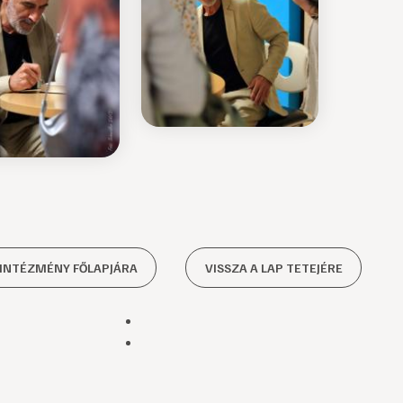
 INTÉZMÉNY FŐLAPJÁRA
VISSZA A LAP TETEJÉRE