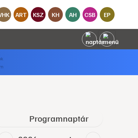
VHK
ART
KSZ
KH
AH
CSB
EP
Programnaptár