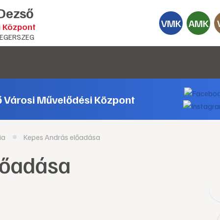
 Dezső
VMK
AMK
i Központ
EGERSZEG
ő Városi Művelődési Központ
ia
Kepes András előadása
lőadása