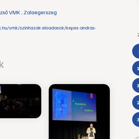
ezső VMK
,
Zalaegerszeg
k.hu/vmk/szinhazak-eloadasok/kepes-andras-
k