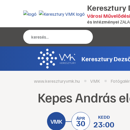
Keresztury
Városi Művelődés
és intézményei
ZALA
Keresztury Dezs
www.kereszturyvmk.hu
VMK
Fotógalér
Kepes András e
KEDD
ÁPR
30
23:00