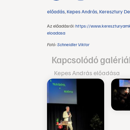
előadás
,
Kepes András
,
Keresztury D
Az előadásról:
https://www.kereszturyam
eloadasa
Fotó:
Schneidler Viktor
Kapcsolódó galériá
Kepes András előadása