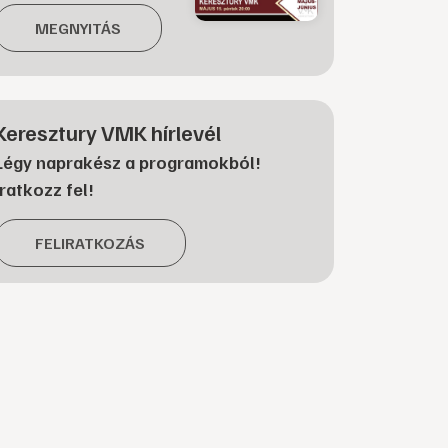
MEGNYITÁS
Keresztury VMK hírlevél
Légy naprakész a programokból!
Iratkozz fel!
FELIRATKOZÁS