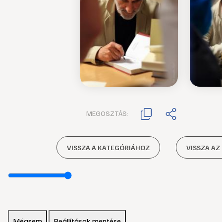
MEGOSZTÁS:
VISSZA A KATEGÓRIÁHOZ
VISSZA AZ
Mégsem
Beállítások mentése