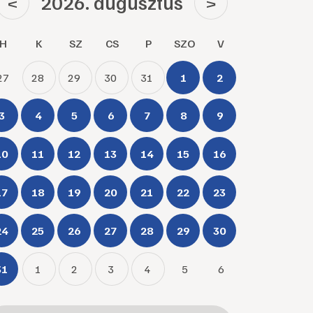
2026. augusztus
<
>
H
K
SZ
CS
P
SZO
V
27
28
29
30
31
1
2
3
4
5
6
7
8
9
10
11
12
13
14
15
16
17
18
19
20
21
22
23
24
25
26
27
28
29
30
31
1
2
3
4
5
6