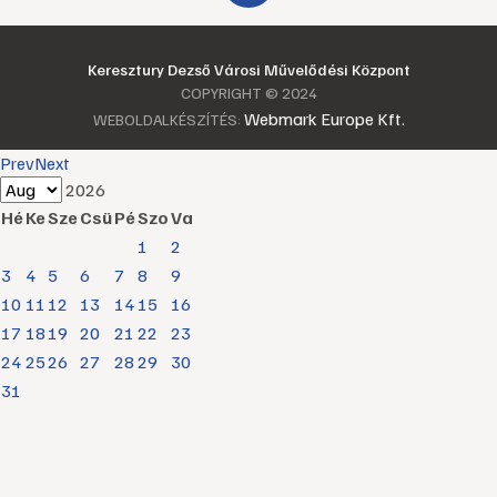
Keresztury Dezső Városi Művelődési Központ
COPYRIGHT © 2024
Webmark Europe Kft.
WEBOLDALKÉSZÍTÉS:
Prev
Next
2026
Hé
Ke
Sze
Csü
Pé
Szo
Va
1
2
3
4
5
6
7
8
9
10
11
12
13
14
15
16
17
18
19
20
21
22
23
24
25
26
27
28
29
30
31