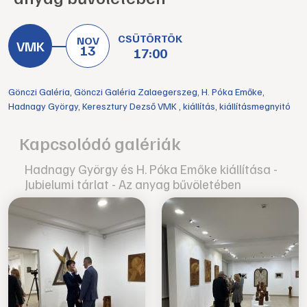
CSÜTÖRTÖK
NOV
13
17:00
Gönczi Galéria
,
Gönczi Galéria Zalaegerszeg
,
H. Póka Emőke
,
Hadnagy György
,
Keresztury Dezső VMK
,
kiállítás
,
kiállításmegnyitó
Kapcsolódó galériák
Hadnagy György és H. Póka Emőke kiállítása -
Jubielumi tárlat - Az anyag bűvöletében