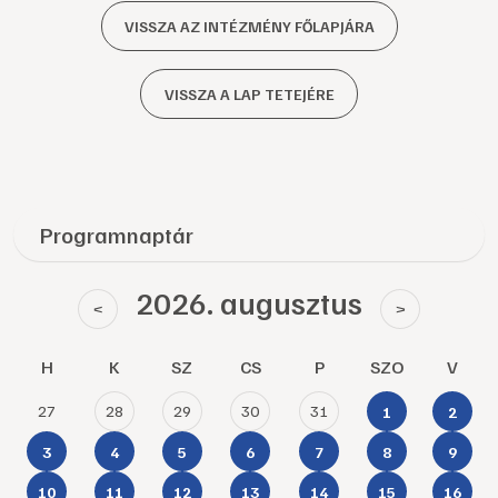
VISSZA AZ INTÉZMÉNY FŐLAPJÁRA
VISSZA A LAP TETEJÉRE
Programnaptár
2026. augusztus
<
>
H
K
SZ
CS
P
SZO
V
27
28
29
30
31
1
2
3
4
5
6
7
8
9
10
11
12
13
14
15
16