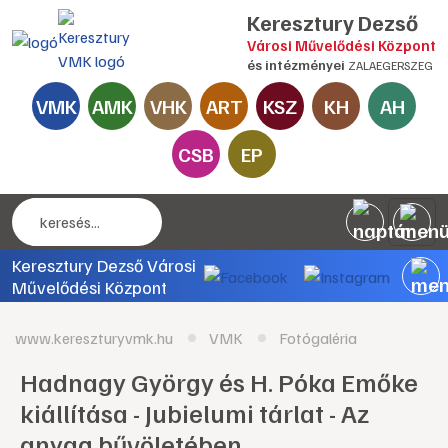
Keresztury Dezső
Városi Művelődési Központ
és intézményei
ZALAEGERSZEG
VMK
AMK
VHK
ART
KSZ
KH
AH
CSB
EP
Keresztury Dezső Városi
Művelődési Központ
www.kereszturyvmk.hu
VMK
Fotógaléria
Hadnagy György és H. Póka Emőke
kiállítása - Jubielumi tárlat - Az
anyag bűvöletében