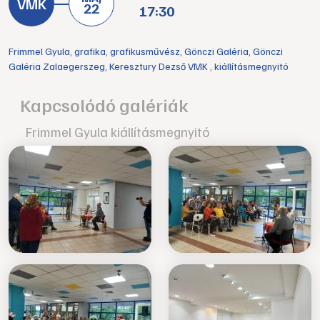
22
17:30
Frimmel Gyula
,
grafika
,
grafikusművész
,
Gönczi Galéria
,
Gönczi
Galéria Zalaegerszeg
,
Keresztury Dezső VMK
,
kiállításmegnyitó
Kapcsolódó galériák
Frimmel Gyula kiállításmegnyitó