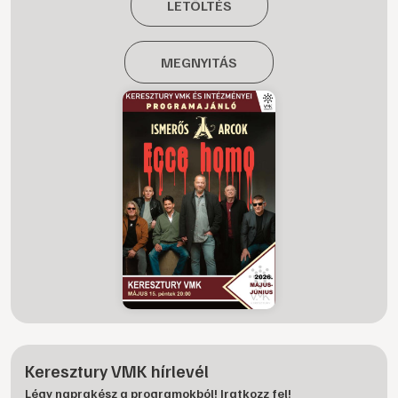
LETÖLTÉS
MEGNYITÁS
Keresztury VMK hírlevél
Légy naprakész a programokból! Iratkozz fel!