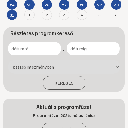
24
25
26
27
28
29
30
1
2
3
4
5
6
31
Részletes programkereső
-
KERESÉS
Aktuális programfüzet
Programfüzet 2026. május-június