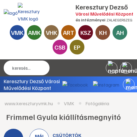
Keresztury Dezső
Városi Művelődési Központ
és intézményei
ZALAEGERSZEG
VMK
AMK
VHK
ART
KSZ
KH
AH
CSB
EP
Keresztury Dezső Városi
Művelődési Központ
www.kereszturyvmk.hu
VMK
Fotógaléria
Frimmel Gyula kiállításmegnyitó
CSÜTÖRTÖK
MÁJ