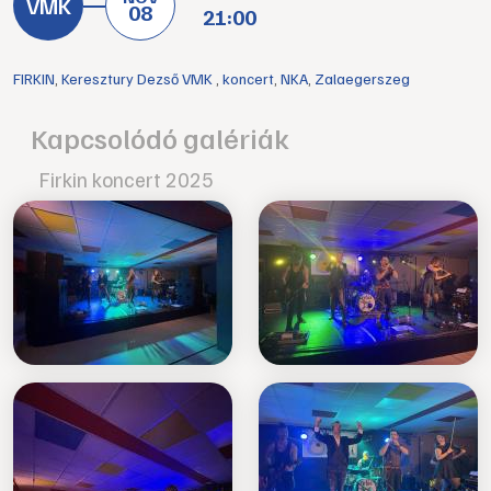
08
21:00
FIRKIN
,
Keresztury Dezső VMK
,
koncert
,
NKA
,
Zalaegerszeg
Kapcsolódó galériák
Firkin koncert 2025