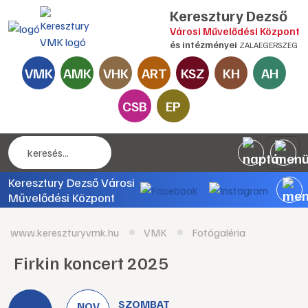
Keresztury Dezső
Városi Művelődési Központ
és intézményei
ZALAEGERSZEG
VMK
AMK
VHK
ART
KSZ
KH
AH
CSB
EP
Keresztury Dezső Városi
Művelődési Központ
www.kereszturyvmk.hu
VMK
Fotógaléria
Firkin koncert 2025
SZOMBAT
NOV