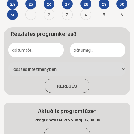
24
25
26
27
28
29
30
1
2
3
4
5
6
31
Részletes programkereső
-
KERESÉS
Aktuális programfüzet
Programfüzet 2026. május-június