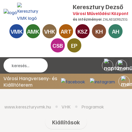
Keresztury Dezső
Városi Művelődési Központ
és intézményei
ZALAEGERSZEG
VMK
AMK
VHK
ART
KSZ
KH
AH
CSB
EP
Városi Hangverseny- és
Kiállítóterem
www.kereszturyvmk.hu
VHK
Programok
Kiállítások