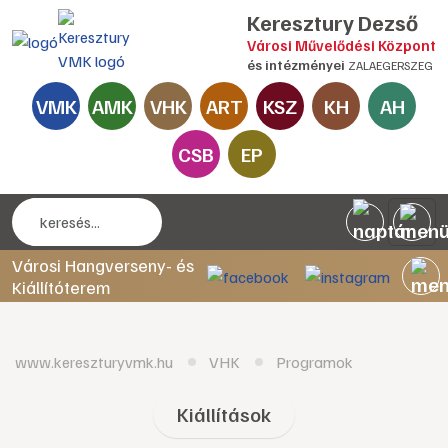
Keresztury Dezső
Városi Művelődési Központ
és intézményei
ZALAEGERSZEG
VMK
AMK
VHK
ART
KSZ
KH
AH
CSB
EP
Városi Hangverseny- és
Kiállítóterem
www.kereszturyvmk.hu
VHK
Programok
Kiállítások