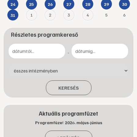
24
25
26
27
28
29
30
1
2
3
4
5
6
31
Részletes programkereső
-
KERESÉS
Aktuális programfüzet
Programfüzet 2026. május-június