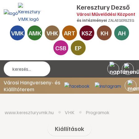
Keresztury Dezső
Városi Művelődési Központ
és intézményei
ZALAEGERSZEG
VMK
AMK
VHK
ART
KSZ
KH
AH
CSB
EP
Városi Hangverseny- és
Kiállítóterem
www.kereszturyvmk.hu
VHK
Programok
Kiállítások