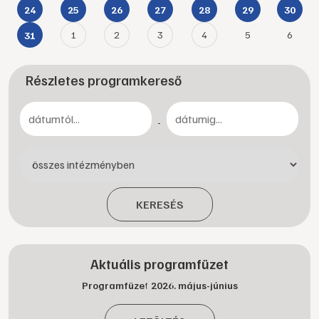
24
25
26
27
28
29
30
1
2
3
4
5
6
31
Részletes programkereső
-
KERESÉS
Aktuális programfüzet
Programfüzet 2026. május-június