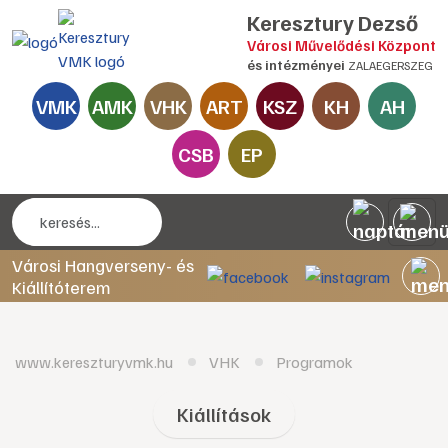
Keresztury Dezső
Városi Művelődési Központ
és intézményei
ZALAEGERSZEG
VMK
AMK
VHK
ART
KSZ
KH
AH
CSB
EP
Városi Hangverseny- és
Kiállítóterem
www.kereszturyvmk.hu
VHK
Programok
Kiállítások