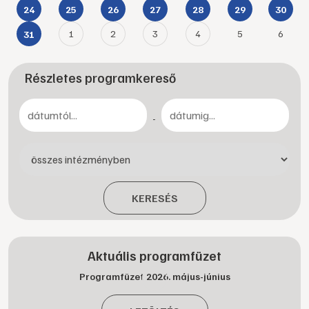
24
25
26
27
28
29
30
1
2
3
4
5
6
31
Részletes programkereső
-
KERESÉS
Aktuális programfüzet
Programfüzet 2026. május-június