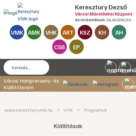
Keresztury Dezső
Városi Művelődési Központ
és intézményei
ZALAEGERSZEG
VMK
AMK
VHK
ART
KSZ
KH
AH
CSB
EP
Városi Hangverseny- és
Kiállítóterem
www.kereszturyvmk.hu
VHK
Programok
Kiállítások