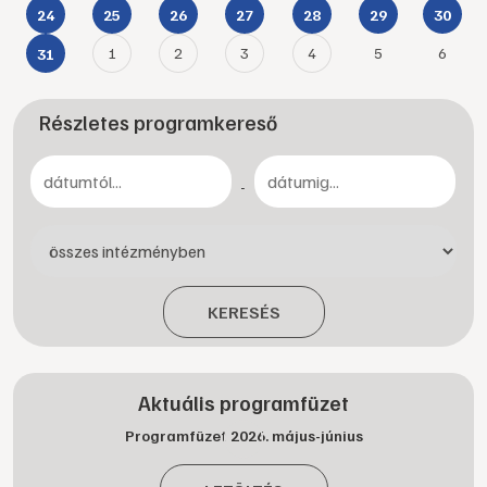
24
25
26
27
28
29
30
1
2
3
4
5
6
31
Részletes programkereső
-
KERESÉS
Aktuális programfüzet
Programfüzet 2026. május-június