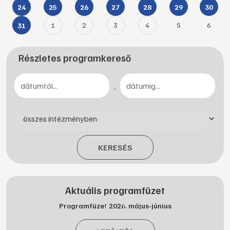
24
25
26
27
28
29
30
1
2
3
4
5
6
31
Részletes programkereső
-
KERESÉS
Aktuális programfüzet
Programfüzet 2026. május-június