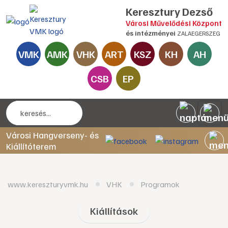
Keresztury Dezső
Városi Művelődési Központ
és intézményei
ZALAEGERSZEG
VMK
AMK
VHK
ART
KSZ
KH
AH
CSB
EP
Városi Hangverseny- és
Kiállítóterem
www.kereszturyvmk.hu
VHK
Programok
Kiállítások