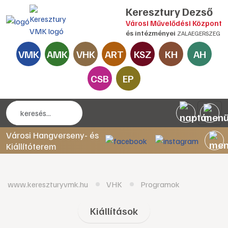
Keresztury Dezső
Városi Művelődési Központ
és intézményei
ZALAEGERSZEG
VMK
AMK
VHK
ART
KSZ
KH
AH
CSB
EP
Városi Hangverseny- és
Kiállítóterem
www.kereszturyvmk.hu
VHK
Programok
Kiállítások