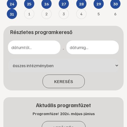
24
25
26
27
28
29
30
1
2
3
4
5
6
31
Részletes programkereső
-
KERESÉS
Aktuális programfüzet
Programfüzet 2026. május-június