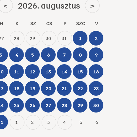
2026. augusztus
<
>
H
K
SZ
CS
P
SZO
V
27
28
29
30
31
1
2
3
4
5
6
7
8
9
10
11
12
13
14
15
16
17
18
19
20
21
22
23
24
25
26
27
28
29
30
31
1
2
3
4
5
6