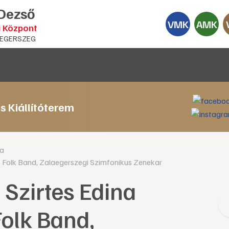
 Dezső
VMK
AMK
i Központ
EGERSZEG
s Kiállítóterem
ia
es Folk Band, Zalaegerszegi Szimfonikus Zenekar
 Szirtes Edina
Folk Band,