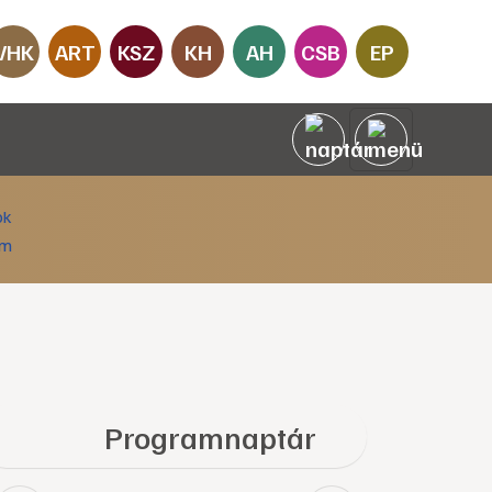
VHK
ART
KSZ
KH
AH
CSB
EP
Programnaptár