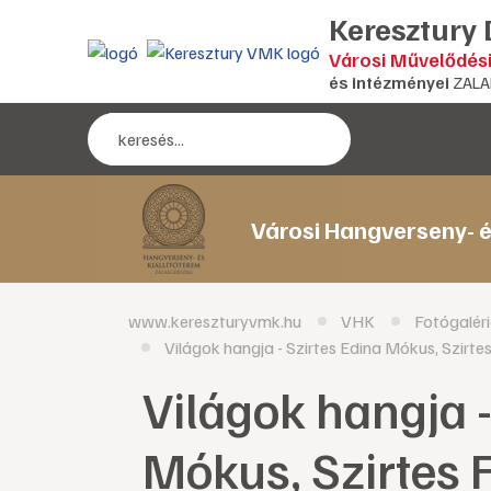
Keresztury
Városi Művelődés
és intézményei
ZALA
Városi Hangverseny- é
www.kereszturyvmk.hu
VHK
Fotógalér
Világok hangja - Szirtes Edina Mókus, Szirt
Világok hangja -
Mókus, Szirtes 