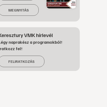
MEGNYITÁS
Keresztury VMK hírlevél
Légy naprakész a programokból!
Iratkozz fel!
FELIRATKOZÁS