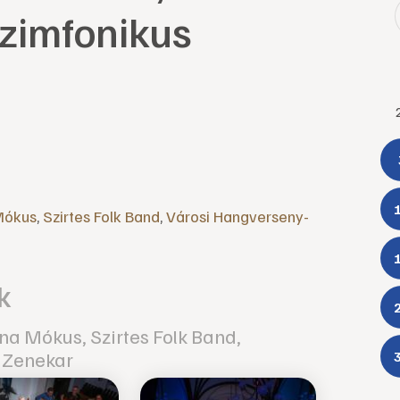
Szimfonikus
 Mókus
,
Szirtes Folk Band
,
Városi Hangverseny-
k
ina Mókus, Szirtes Folk Band,
 Zenekar