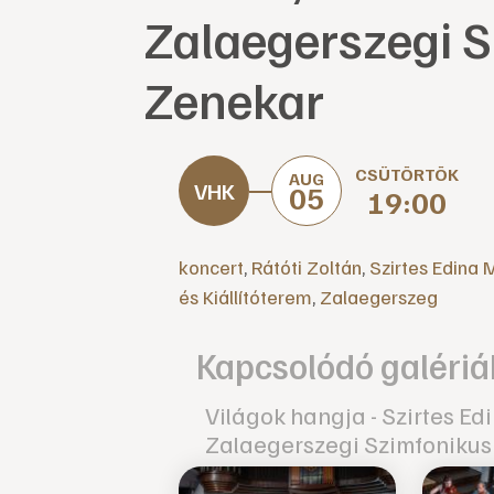
Zalaegerszegi 
Zenekar
CSÜTÖRTÖK
AUG
05
19:00
koncert
,
Rátóti Zoltán
,
Szirtes Edina
és Kiállítóterem
,
Zalaegerszeg
Kapcsolódó galériá
Világok hangja - Szirtes Ed
Zalaegerszegi Szimfonikus