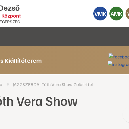
 Dezső
VMK
AMK
i Központ
EGERSZEG
s Kiállítóterem
ia
JAZZSZERDA: Tóth Vera Show Zolberttel
th Vera Show