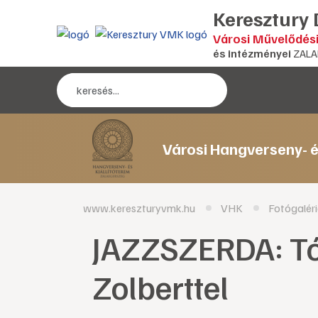
Keresztury
Városi Művelődés
és intézményei
ZALA
Városi Hangverseny- é
www.kereszturyvmk.hu
VHK
Fotógalér
JAZZSZERDA: Tó
Zolberttel