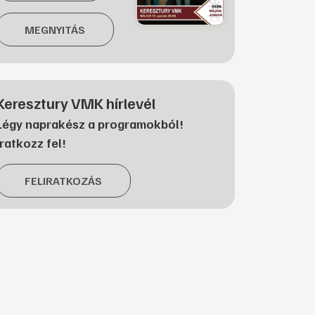
MEGNYITÁS
Keresztury VMK hírlevél
Légy naprakész a programokból!
Iratkozz fel!
FELIRATKOZÁS