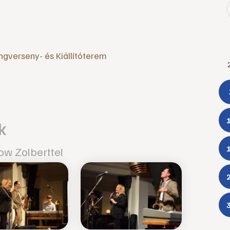
ngverseny- és Kiállítóterem
k
w Zolberttel