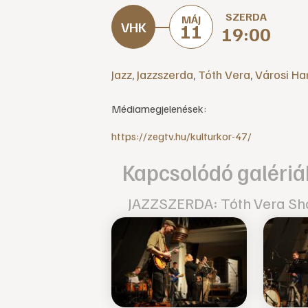
SZERDA
MÁJ
11
19:00
Jazz
,
Jazzszerda
,
Tóth Vera
,
Városi Ha
Médiamegjelenések:
https://zegtv.hu/kulturkor-47/
Kapcsolódó galériá
JAZZSZERDA: Tóth Vera Sho