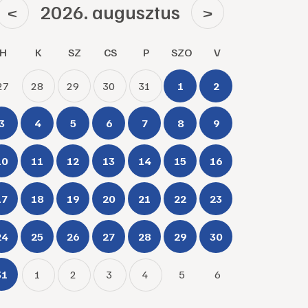
2026. augusztus
<
>
H
K
SZ
CS
P
SZO
V
27
28
29
30
31
1
2
3
4
5
6
7
8
9
10
11
12
13
14
15
16
17
18
19
20
21
22
23
24
25
26
27
28
29
30
31
1
2
3
4
5
6