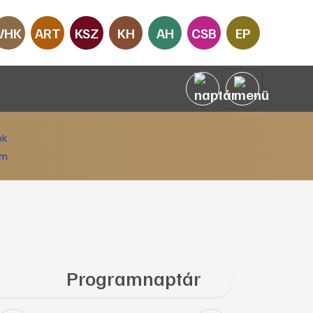
VHK
ART
KSZ
KH
AH
CSB
EP
Programnaptár