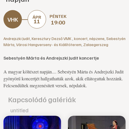
PÉNTEK
ÁPR
11
19:00
Andrejszki Judit
,
Keresztury Dezső VMK
,
koncert
,
népzene
,
Sebestyén
Márta
,
Városi Hangverseny- és Kiállítóterem
,
Zalaegerszeg
Sebestyén Márta és Andrejszki Judit koncertje
A magyar költészet napján.... Sebestyén Márta és Andrejszki Judit
gyönyörű koncertjét hallgathatták azok, akik ellátogattak hozzánk.
Felcsendültek megzenésített versek, népdalok.
Kapcsolódó galériák
untitled