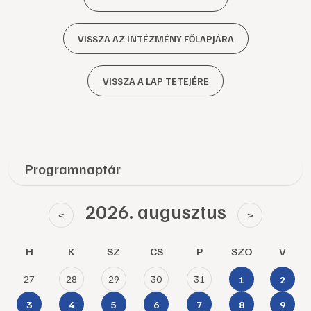
VISSZA AZ INTÉZMÉNY FŐLAPJÁRA
VISSZA A LAP TETEJÉRE
Programnaptár
2026. augusztus
<
>
H
K
SZ
CS
P
SZO
V
27
28
29
30
31
1
2
3
4
5
6
7
8
9