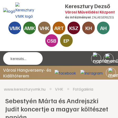
Keresztury Dezső
Városi Művelődési Központ
és intézményei
ZALAEGERSZEG
VMK
AMK
VHK
ART
KSZ
KH
AH
CSB
EP
Városi Hangverseny- és
Kiállítóterem
www.kereszturyvmk.hu
VHK
Fotógaléria
Sebestyén Márta és Andrejszki
Judit koncertje a magyar költészet
napján