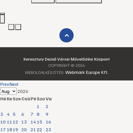
›
Keresztury Dezső Városi Művelődési Központ
COPYRIGHT © 2024
Webmark Europe Kft.
WEBOLDALKÉSZÍTÉS:
Prev
Next
2026
Hé
Ke
Sze
Csü
Pé
Szo
Va
1
2
3
4
5
6
7
8
9
10
11
12
13
14
15
16
17
18
19
20
21
22
23