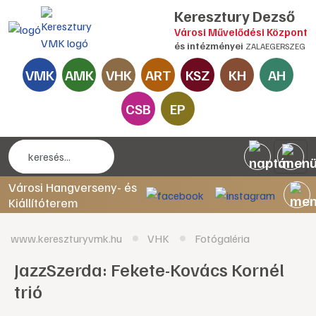
Keresztury Dezső
Városi Művelődési Központ
és intézményei
ZALAEGERSZEG
VMK
AMK
VHK
ART
KSZ
KH
AH
CSB
EP
Városi Hangverseny- és
Kiállítóterem
www.kereszturyvmk.hu
VHK
Fotógaléria
JazzSzerda: Fekete-Kovács Kornél
trió