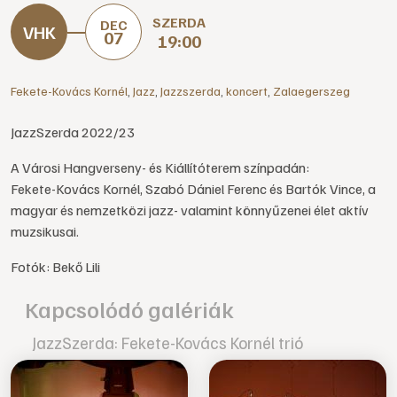
SZERDA
DEC
07
19:00
Fekete-Kovács Kornél
,
Jazz
,
Jazzszerda
,
koncert
,
Zalaegerszeg
JazzSzerda 2022/23
A Városi Hangverseny- és Kiállítóterem színpadán:
Fekete-Kovács Kornél, Szabó Dániel Ferenc és Bartók Vince, a
magyar és nemzetközi jazz- valamint könnyűzenei élet aktív
muzsikusai.
Fotók: Bekő Lili
Kapcsolódó galériák
JazzSzerda: Fekete-Kovács Kornél trió