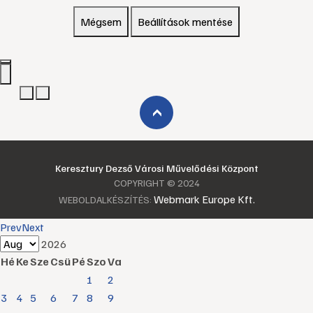
Mégsem
Beállítások mentése
›
Keresztury Dezső Városi Művelődési Központ
COPYRIGHT © 2024
Webmark Europe Kft.
WEBOLDALKÉSZÍTÉS:
Prev
Next
2026
Hé
Ke
Sze
Csü
Pé
Szo
Va
1
2
3
4
5
6
7
8
9