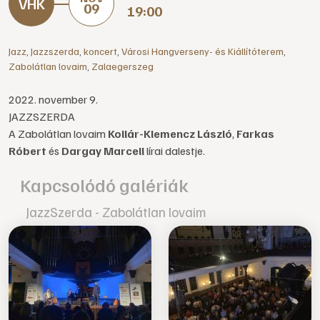
09
19:00
Jazz
,
Jazzszerda
,
koncert
,
Városi Hangverseny- és Kiállítóterem
,
Zabolátlan lovaim
,
Zalaegerszeg
2022. november 9.
JAZZSZERDA
A Zabolátlan lovaim
Kollár-Klemencz László
,
Farkas
Róbert
és
Dargay Marcell
lírai dalestje.
Kapcsolódó galériák
JazzSzerda - Zabolátlan lovaim