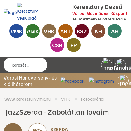
Keresztury Dezső
Városi Művelődési Központ
és intézményei
ZALAEGERSZEG
VMK
AMK
VHK
ART
KSZ
KH
AH
CSB
EP
Városi Hangverseny- és
Kiállítóterem
www.kereszturyvmk.hu
VHK
Fotógaléria
JazzSzerda - Zabolátlan lovaim
SZERDA
NOV