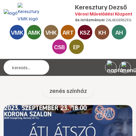
Keresztury Dezső
Városi Művelődési Központ
és intézményei
ZALAEGERSZEG
VMK
AMK
VHK
ART
KSZ
KH
AH
CSB
EP
zenés színház