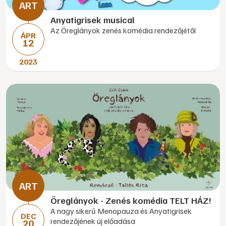
Anyatigrisek musical
Az Öreglányok zenés komédia rendezőjétől
ÁPR
12
2023
Öreglányok - Zenés komédia TELT HÁZ!
A nagy sikerű Menopauza és Anyatigrisek
DEC
rendezőjének új előadása
20