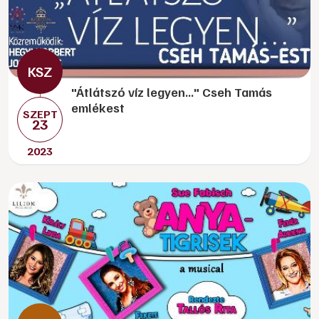
"Átlátszó víz legyen..." Cseh Tamás
emlékest
SZEPT
23
2023