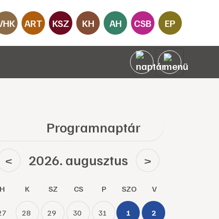
VHK
ART
KSZ
KH
AH
CSB
EP
Programnaptár
2026. augusztus
<
>
H
K
SZ
CS
P
SZO
V
27
28
29
30
31
1
2