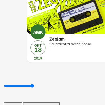
ZegJam
Zavarakotta, WitchPlease
OKT
18
2019