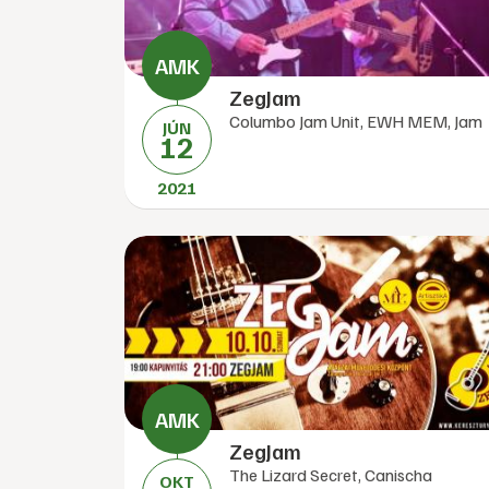
ZegJam
Columbo Jam Unit, EWH MEM, Jam
JÚN
12
2021
ZegJam
The Lizard Secret, Canischa
OKT