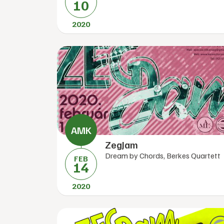
10
2020
ZegJam
Dream by Chords, Berkes Quartett
FEB
14
2020