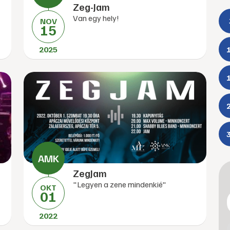
Zeg-Jam
Van egy hely!
NOV
15
2025
ZegJam
"Legyen a zene mindenkié"
OKT
01
2022