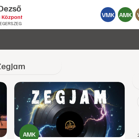
 Dezső
VMK
AMK
i Központ
EGERSZEG
ZegJam