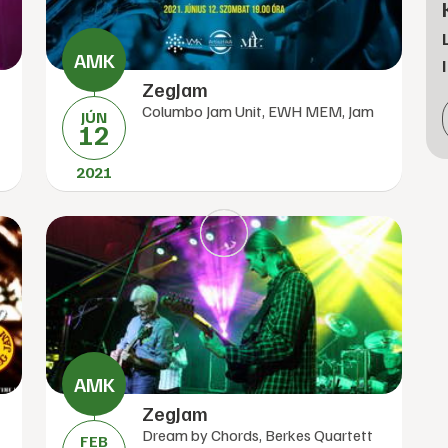
ZegJam
Columbo Jam Unit, EWH MEM, Jam
JÚN
12
2021
ZegJam
Dream by Chords, Berkes Quartett
FEB