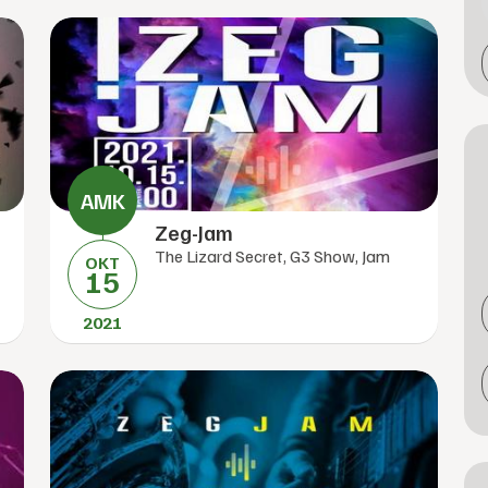
Zeg-Jam
The Lizard Secret, G3 Show, Jam
OKT
15
2021