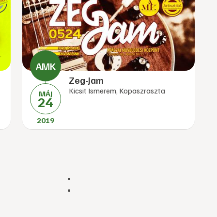
Zeg-Jam
Kicsit Ismerem, Kopaszraszta
MÁJ
24
2019