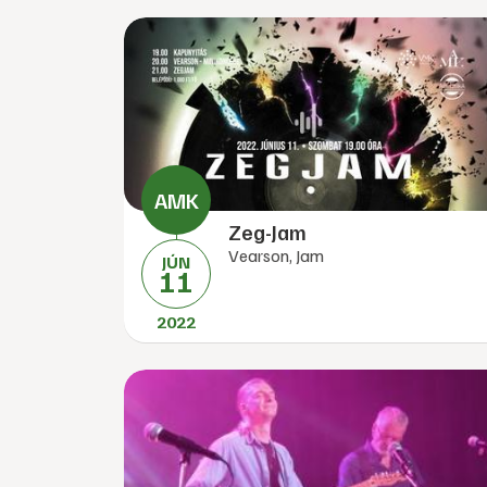
Zeg-Jam
Vearson, Jam
JÚN
11
2022