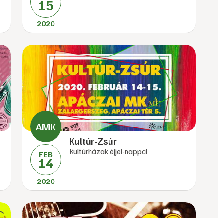
15
2020
Kultúr-Zsúr
Kultúrházak éjjel-nappal
FEB
14
2020