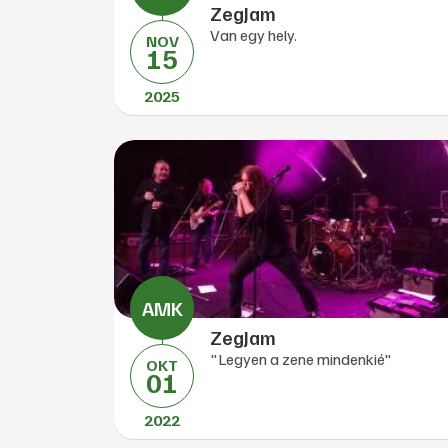
ZegJam
Van egy hely.
NOV
15
2025
ZegJam
"Legyen a zene mindenkié"
OKT
01
2022