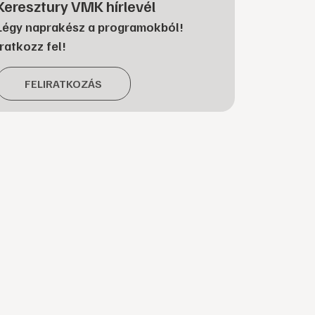
Keresztury VMK hírlevél
Légy naprakész a programokból!
Iratkozz fel!
FELIRATKOZÁS