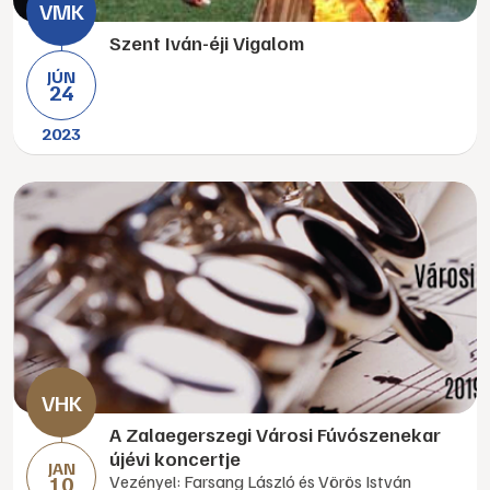
Szent Iván-éji Vigalom
JÚN
24
2023
A Zalaegerszegi Városi Fúvószenekar
újévi koncertje
JAN
10
Vezényel: Farsang László és Vörös István