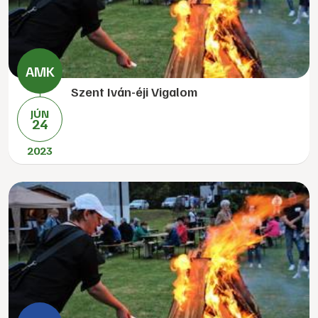
Szent Iván-éji Vigalom
JÚN
24
2023