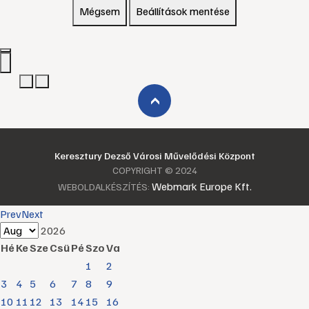
Mégsem
Beállítások mentése
›
Keresztury Dezső Városi Művelődési Központ
COPYRIGHT © 2024
Webmark Europe Kft.
WEBOLDALKÉSZÍTÉS:
Prev
Next
2026
Hé
Ke
Sze
Csü
Pé
Szo
Va
1
2
3
4
5
6
7
8
9
10
11
12
13
14
15
16