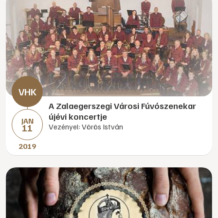
A Zalaegerszegi Városi Fúvószenekar
újévi koncertje
JAN
11
Vezényel: Vörös István
2019