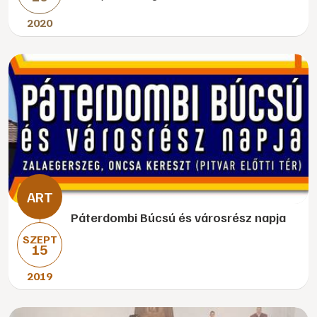
2020
Páterdombi Búcsú és városrész napja
SZEPT
15
2019