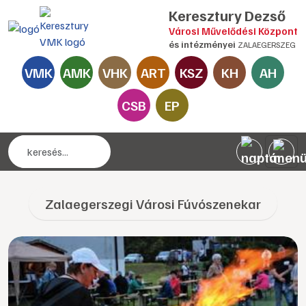
Keresztury Dezső
Városi Művelődési Központ
és intézményei
ZALAEGERSZEG
VMK
AMK
VHK
ART
KSZ
KH
AH
CSB
EP
Zalaegerszegi Városi Fúvószenekar