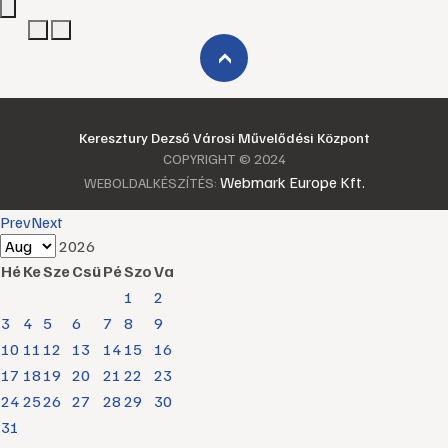
›
Keresztury Dezső Városi Művelődési Központ
COPYRIGHT © 2024
Webmark Europe Kft.
WEBOLDALKÉSZÍTÉS:
Prev
Next
2026
Hé
Ke
Sze
Csü
Pé
Szo
Va
1
2
3
4
5
6
7
8
9
10
11
12
13
14
15
16
17
18
19
20
21
22
23
24
25
26
27
28
29
30
31