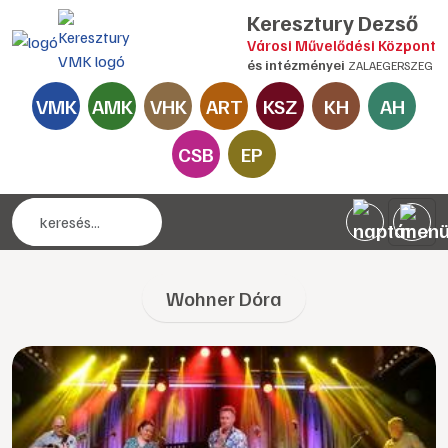
Keresztury Dezső
Városi Művelődési Központ
és intézményei
ZALAEGERSZEG
VMK
AMK
VHK
ART
KSZ
KH
AH
CSB
EP
Wohner Dóra