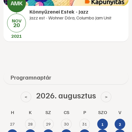
Könnyűzenei Estek - Jazz
Jazz est - Wohner Dóra, Columbo Jam Unit
NOV
20
2021
Programnaptár
2026. augusztus
<
>
H
K
SZ
CS
P
SZO
V
27
28
29
30
31
1
2