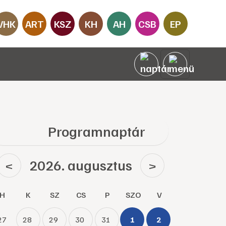
VHK
ART
KSZ
KH
AH
CSB
EP
Programnaptár
2026. augusztus
<
>
H
K
SZ
CS
P
SZO
V
27
28
29
30
31
1
2