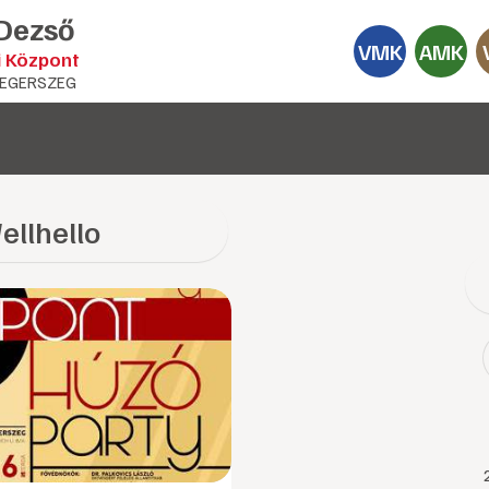
 Dezső
VMK
AMK
i Központ
EGERSZEG
ellhello