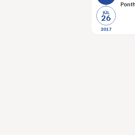
Ponth
JÚL
26
2017