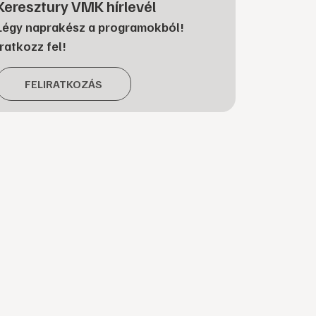
Keresztury VMK hírlevél
Légy naprakész a programokból!
Iratkozz fel!
FELIRATKOZÁS