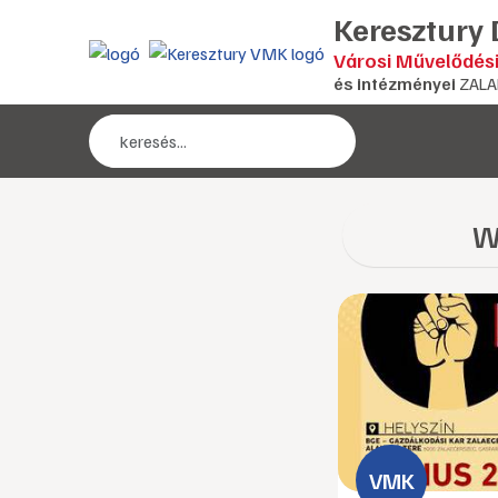
Keresztury
Városi Művelődés
és intézményei
ZALA
W