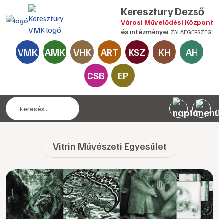
Keresztury Dezső
Városi Művelődési Központ
és intézményei
ZALAEGERSZEG
VMK
AMK
VHK
ART
KSZ
KH
AH
CSB
EP
Vitrin Művészeti Egyesület