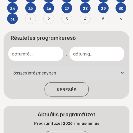
24
25
26
27
28
29
30
1
2
3
4
5
6
31
Részletes programkereső
-
KERESÉS
Aktuális programfüzet
Programfüzet 2026. május-június