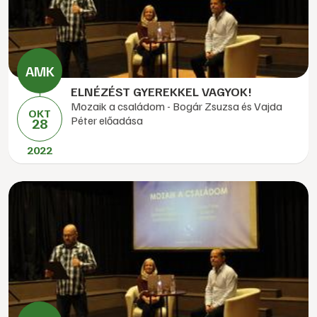
ELNÉZÉST GYEREKKEL VAGYOK!
Mozaik a családom - Bogár Zsuzsa és Vajda
OKT
Péter előadása
28
2022