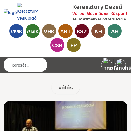
Keresztury Dezső
Városi Művelődési Központ
és intézményei
ZALAEGERSZEG
VMK
AMK
VHK
ART
KSZ
KH
AH
CSB
EP
válás