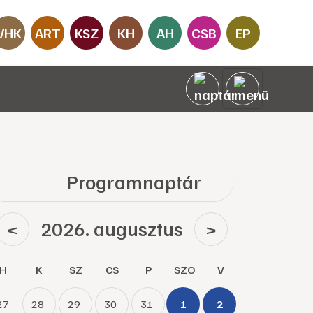
VHK
ART
KSZ
KH
AH
CSB
EP
Programnaptár
2026. augusztus
<
>
H
K
SZ
CS
P
SZO
V
27
28
29
30
31
1
2