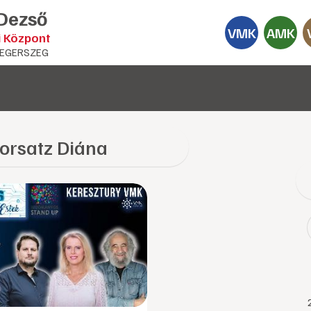
 Dezső
VMK
AMK
i Központ
EGERSZEG
orsatz Diána