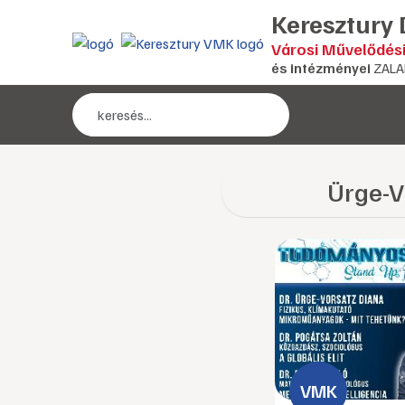
Keresztury
Városi Művelődés
és intézményei
ZALA
Ürge-V