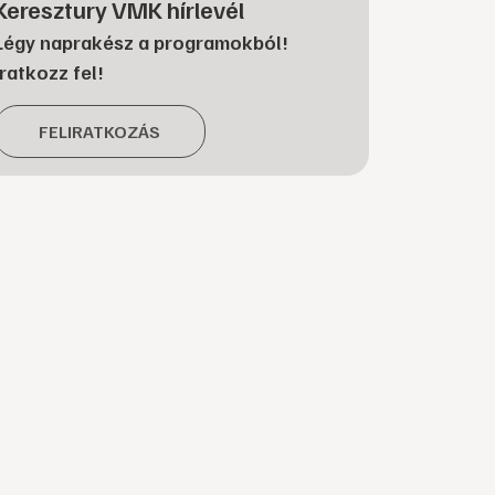
Keresztury VMK hírlevél
Légy naprakész a programokból!
Iratkozz fel!
FELIRATKOZÁS