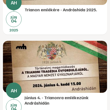
Trianon emlékére - Andráshida 2025.
JÚN
04
2025
Június 4. - Trianonra emlékezünk
Andráshidán
JÚN
04