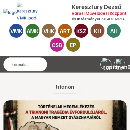
Keresztury Dezső
Városi Művelődési Központ
és intézményei
ZALAEGERSZEG
VMK
AMK
VHK
ART
KSZ
KH
AH
CSB
EP
trianon