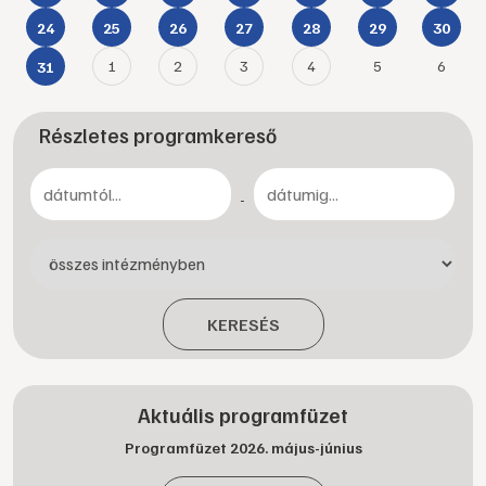
24
25
26
27
28
29
30
1
2
3
4
5
6
31
Részletes programkereső
-
KERESÉS
Aktuális programfüzet
Programfüzet 2026. május-június