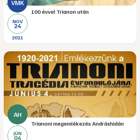
100 évvel Trianon után
NOV
24
2021
Trianoni megemlékezés Andráshidán
JÚN
04