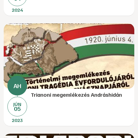
2024
Trianoni megemlékezés Andráshidán
JÚN
05
2023