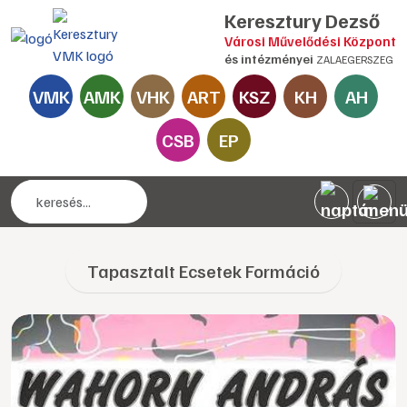
Keresztury Dezső
Városi Művelődési Központ
és intézményei
ZALAEGERSZEG
VMK
AMK
VHK
ART
KSZ
KH
AH
CSB
EP
Tapasztalt Ecsetek Formáció