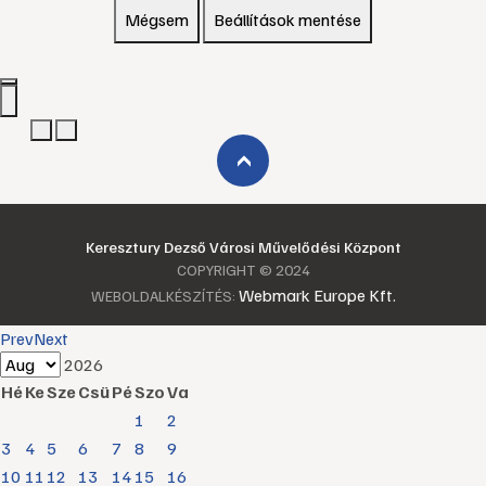
Mégsem
Beállítások mentése
›
Keresztury Dezső Városi Művelődési Központ
COPYRIGHT © 2024
Webmark Europe Kft.
WEBOLDALKÉSZÍTÉS:
Prev
Next
2026
Hé
Ke
Sze
Csü
Pé
Szo
Va
1
2
3
4
5
6
7
8
9
10
11
12
13
14
15
16