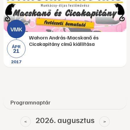
Wahorn András-Macskanő és
Cicakapitány című kiállítása
ÁPR
21
2017
Programnaptár
2026. augusztus
<
>