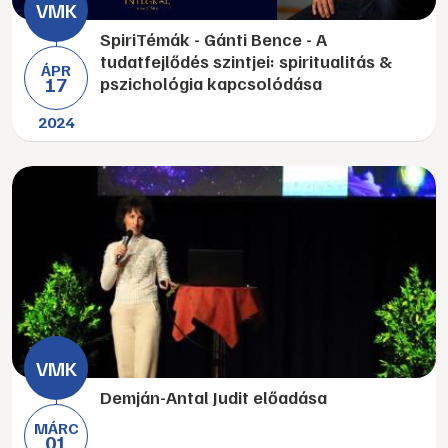
SpiriTémák - Gánti Bence - A
tudatfejlődés szintjei: spiritualitás &
ÁPR
17
pszichológia kapcsolódása
2024
Demján-Antal Judit előadása
MÁRC
01