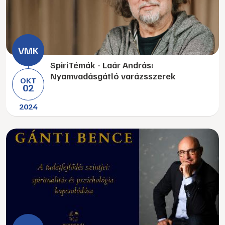
SpiriTémák - Laár András:
Nyamvadásgátló varázsszerek
OKT
02
2024