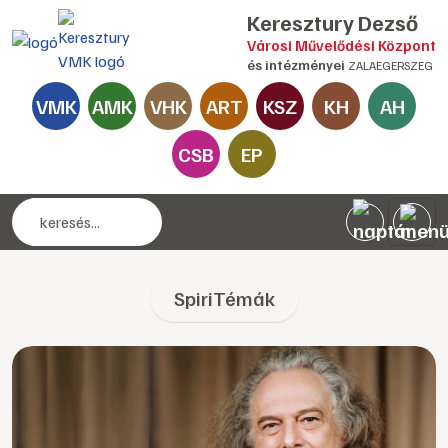
Keresztury Dezső
Városi Művelődési Központ
és intézményei
ZALAEGERSZEG
VMK
AMK
VHK
ART
KSZ
KH
AH
CSB
EP
SpiriTémák