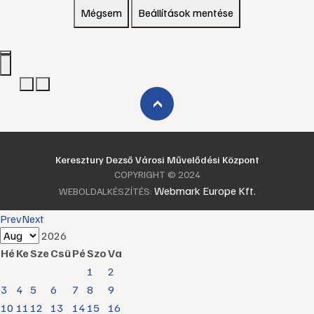
Mégsem
Beállítások mentése
›
Keresztury Dezső Városi Művelődési Központ
COPYRIGHT © 2024
Webmark Europe Kft.
WEBOLDALKÉSZÍTÉS:
Prev
Next
2026
Hé
Ke
Sze
Csü
Pé
Szo
Va
1
2
3
4
5
6
7
8
9
10
11
12
13
14
15
16