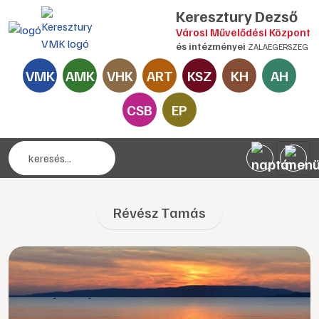
Keresztury Dezső
Városi Művelődési Központ
és intézményei
ZALAEGERSZEG
VMK
AMK
VHK
ART
KSZ
KH
AH
CSB
EP
Révész Tamás