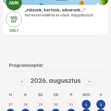
„Házunk, kertünk, udvarunk...”
Kertészeti kiállítás és vásár. Rajzpályázat.
MÁJ
07
2017
Programnaptár
2026. augusztus
<
>
H
K
SZ
CS
P
SZO
V
27
28
29
30
31
1
2