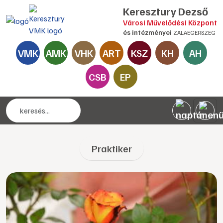
Keresztury Dezső
Városi Művelődési Központ
és intézményei
ZALAEGERSZEG
VMK
AMK
VHK
ART
KSZ
KH
AH
CSB
EP
Praktiker