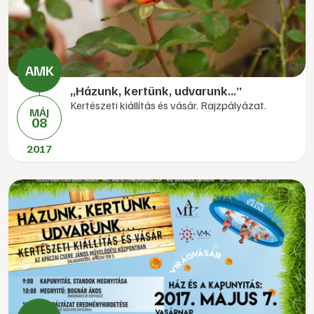
„Házunk, kertünk, udvarunk...”
Kertészeti kiállítás és vásár. Rajzpályázat.
MÁJ
08
2017