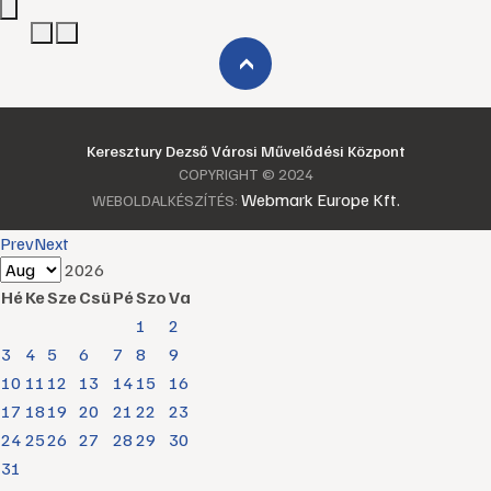
›
Keresztury Dezső Városi Művelődési Központ
COPYRIGHT © 2024
Webmark Europe Kft.
WEBOLDALKÉSZÍTÉS:
Prev
Next
2026
Hé
Ke
Sze
Csü
Pé
Szo
Va
1
2
3
4
5
6
7
8
9
10
11
12
13
14
15
16
17
18
19
20
21
22
23
24
25
26
27
28
29
30
31