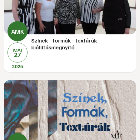
Színek - formák - textúrák
kiállításmegnyitó
MÁJ
27
2025