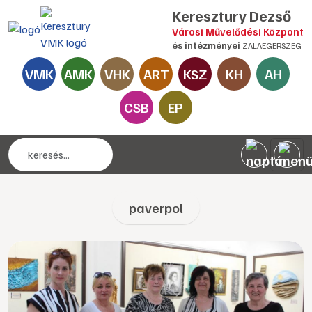
Keresztury Dezső
Városi Művelődési Központ
és intézményei
ZALAEGERSZEG
VMK
AMK
VHK
ART
KSZ
KH
AH
CSB
EP
paverpol