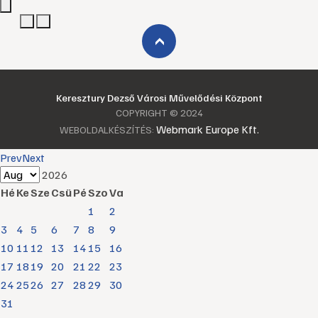
›
Keresztury Dezső Városi Művelődési Központ
COPYRIGHT © 2024
Webmark Europe Kft.
WEBOLDALKÉSZÍTÉS:
Prev
Next
2026
Hé
Ke
Sze
Csü
Pé
Szo
Va
1
2
3
4
5
6
7
8
9
10
11
12
13
14
15
16
17
18
19
20
21
22
23
24
25
26
27
28
29
30
31