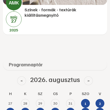
Színek - formák - textúrák
kiállításmegnyitó
MÁJ
27
2025
Programnaptár
2026. augusztus
<
>
H
K
SZ
CS
P
SZO
V
27
28
29
30
31
1
2