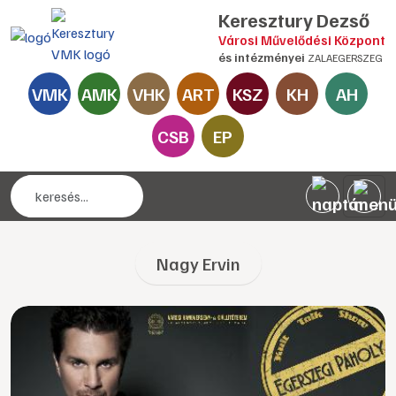
Keresztury Dezső
Városi Művelődési Központ
és intézményei
ZALAEGERSZEG
VMK
AMK
VHK
ART
KSZ
KH
AH
CSB
EP
Nagy Ervin