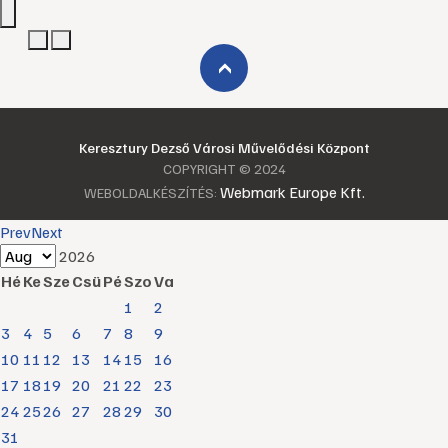
›
Keresztury Dezső Városi Művelődési Központ
COPYRIGHT © 2024
Webmark Europe Kft.
WEBOLDALKÉSZÍTÉS:
Prev
Next
2026
Hé
Ke
Sze
Csü
Pé
Szo
Va
1
2
3
4
5
6
7
8
9
10
11
12
13
14
15
16
17
18
19
20
21
22
23
24
25
26
27
28
29
30
31