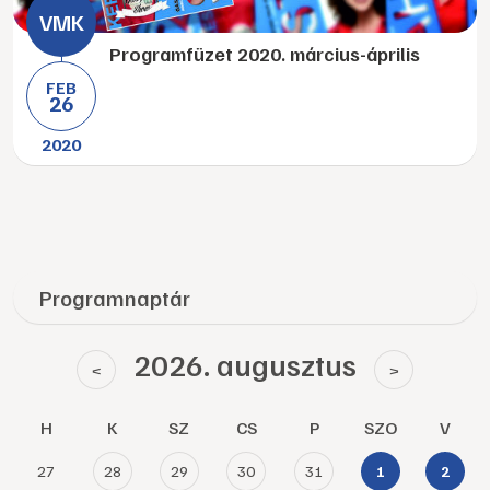
Programfüzet 2020. március-április
FEB
26
2020
Programnaptár
2026. augusztus
<
>
H
K
SZ
CS
P
SZO
V
27
28
29
30
31
1
2